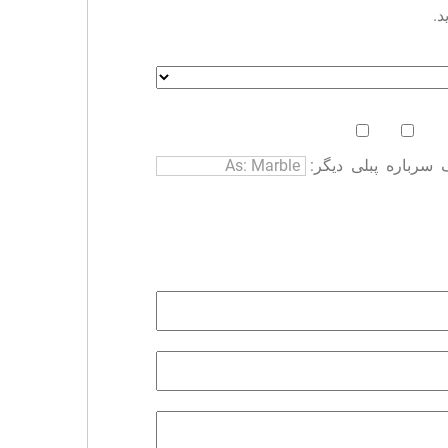
د.
سرباره
پبلی
دیگر: