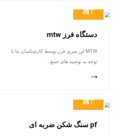
دستگاه فرز mtw
MTW این سری فرز توسط کارشناسان ما با
توجه به توصیه های جمع…
pf سنگ شکن ضربه ای