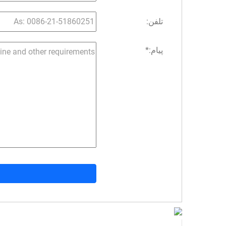
تلفن:
پیام:
*