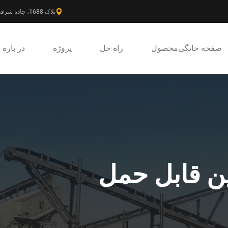
پلاک 1688، جاده شرقی گائوکه، ناحیه جدید پودونگ، شانگهای، چین.
صفحه خانگی
محصول
راه حل
پروژه
در باره
ین قابل حمل