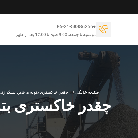
+86-21-58386256
دوشنبه تا جمعه: 9:00 صبح تا 12:00 بعد از ظهر
صفحه خانگی
/
چقدر خاکستری بتونه ماشین سنگ زنی
چقدر خاکستری بت