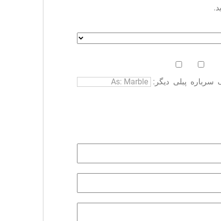
د.
سرباره
پبلی
دیگر: