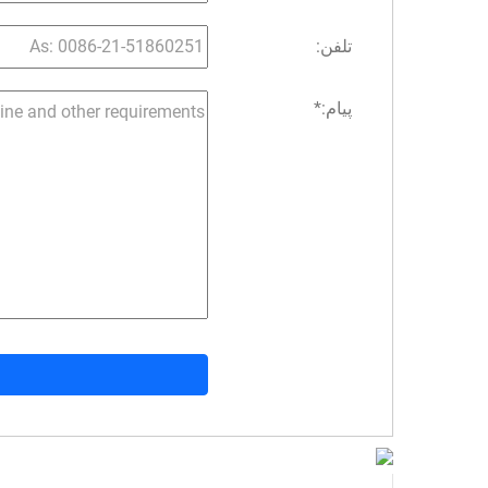
تلفن:
پیام:
*