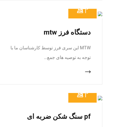
دستگاه فرز mtw
MTW این سری فرز توسط کارشناسان ما با
توجه به توصیه های جمع…
pf سنگ شکن ضربه ای