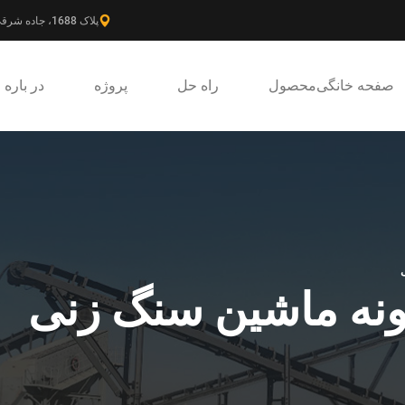
پلاک 1688، جاده شرقی گائوکه، ناحیه جدید پودونگ، شانگهای، چین.
صفحه خانگی
محصول
راه حل
پروژه
در باره
ونه ماشین سنگ زنی