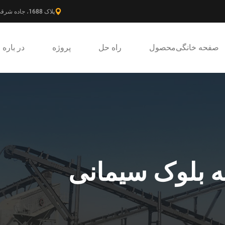
پلاک 1688، جاده شرقی گائوکه، ناحیه جدید پودونگ، شانگهای، چین.
صفحه خانگی
محصول
راه حل
پروژه
در باره
ه بلوک سیمانی