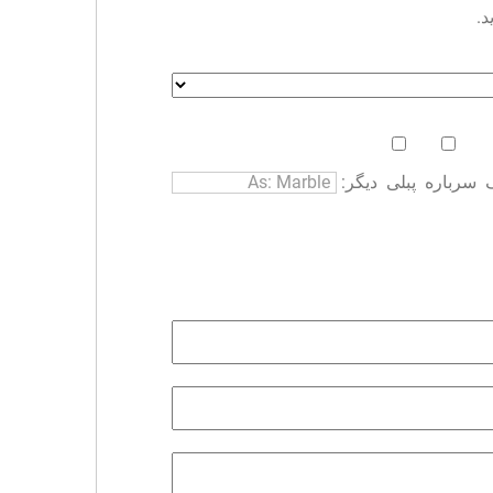
د.
سرباره
پبلی
دیگر: