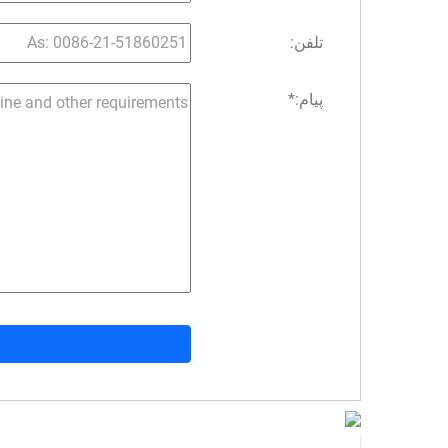
تلفن:
پیام:
*