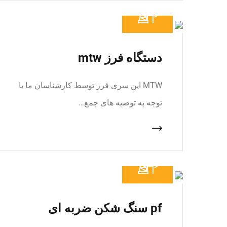
دستگاه فرز mtw
MTW این سری فرز توسط کارشناسان ما با
توجه به توصیه های جمع…
pf سنگ شکن ضربه ای