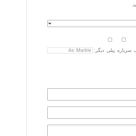
د.
سرباره
پبلی
دیگر: