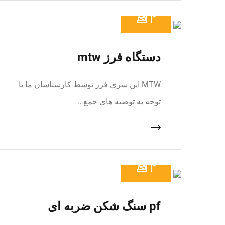
دستگاه فرز mtw
MTW این سری فرز توسط کارشناسان ما با
توجه به توصیه های جمع…
pf سنگ شکن ضربه ای