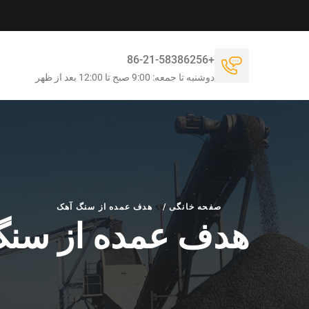
+86-21-58386256
دوشنبه تا جمعه: 9:00 صبح تا 12:00 بعد از ظهر
صفحه خانگی
/
هدف عمده از سنگ آهک
هدف عمده از سنگ