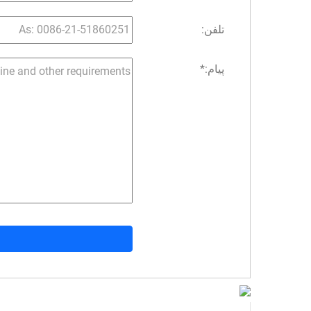
تلفن:
پیام:
*