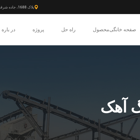
پلاک 1688، جاده شرقی گائوکه، ناحیه جدید پودونگ، شانگهای، چین.
صفحه خانگی
محصول
راه حل
پروژه
در باره
 آهک