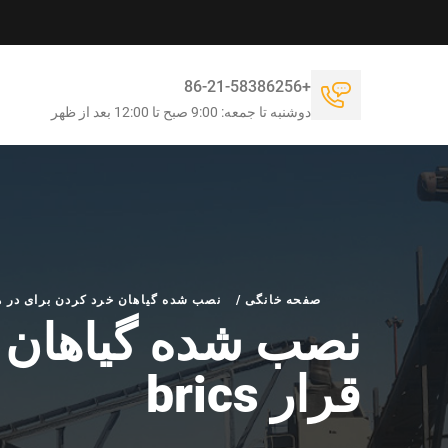
+86-21-58386256
دوشنبه تا جمعه: 9:00 صبح تا 12:00 بعد از ظهر
صفحه خانگی
/
نصب شده گیاهان خرد کردن برای در هند م
نصب شده گیاهان خ
قرار brics