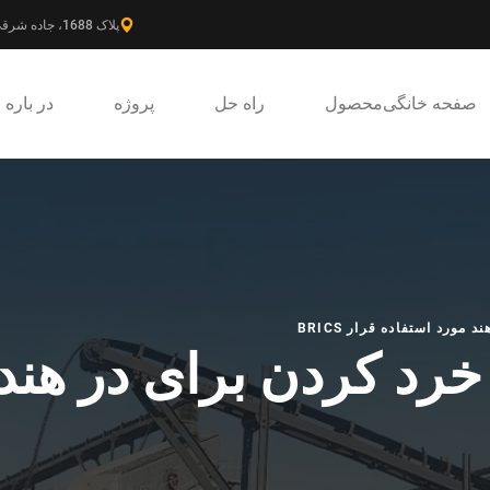
پلاک 1688، جاده شرقی گائوکه، ناحیه جدید پودونگ، شانگهای، چین.
صفحه خانگی
محصول
راه حل
پروژه
در باره
ورد استفاده قرار BRICS
رد کردن برای در هند 