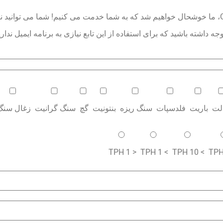
خوش آمدید به پایگاه تولید تجهیزات معدن CNcrusher، ما خوشحال خواهیم شد که به شما خدمت می کنیم! شم
داشته باشید که برای استفاده از این تابع نیازی به برنامه ایمیل نداری
الت
باریت
فلدسپات
سنگ ریزه
بنتونیت
گچ
سنگ گرانیت
زغال سنگ
< 1 TPH
> 1 TPH
> 10 TPH