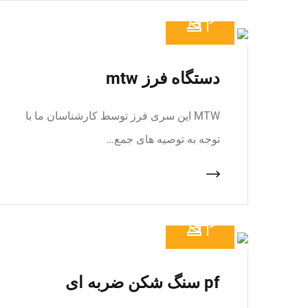
دستگاه فرز mtw
MTW این سری فرز توسط کارشناسان ما با
توجه به توصیه های جمع…
pf سنگ شکن ضربه ای