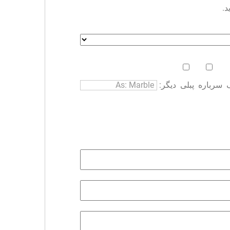
د.
سرباره
پبلی
دیگر: