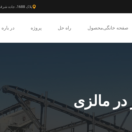
پلاک 1688، جاده شرقی گائوکه، ناحیه جدید پودونگ، شانگهای، چین.
صفحه خانگی
محصول
راه حل
پروژه
در باره
ر مالزی