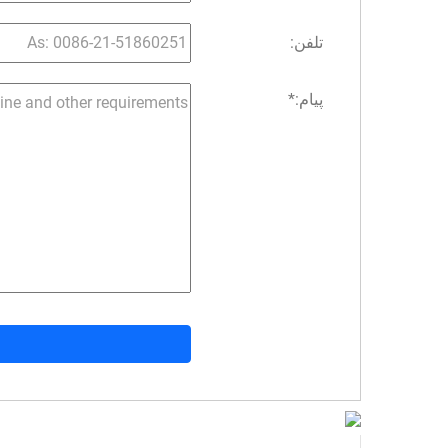
تلفن:
پیام:
*