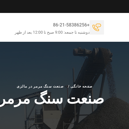
+86-21-58386256
دوشنبه تا جمعه: 9:00 صبح تا 12:00 بعد از ظهر
صفحه خانگی
/
صنعت سنگ مرمر در مالزی
صنعت سنگ مرمر د