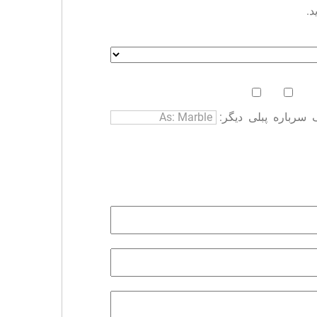
د.
سرباره
پبلی
دیگر: