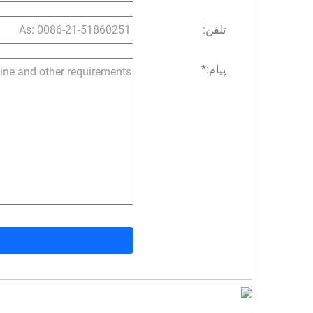
تلفن:
پیام:
*