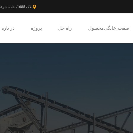
پلاک 1688، جاده شرقی گائوکه، ناحیه جدید پودونگ، شانگهای، چین.
صفحه خانگی
محصول
راه حل
پروژه
در باره