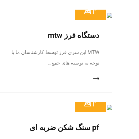
دستگاه فرز mtw
MTW این سری فرز توسط کارشناسان ما با
توجه به توصیه های جمع…
pf سنگ شکن ضربه ای