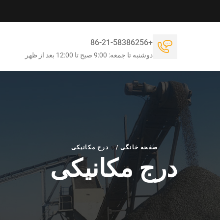
+86-21-58386256
دوشنبه تا جمعه: 9:00 صبح تا 12:00 بعد از ظهر
صفحه خانگی
/
درج مکانیکی
درج مکانیکی