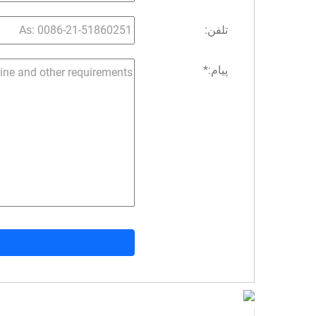
تلفن:
پیام:
*