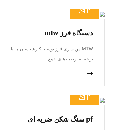
دستگاه فرز mtw
MTW این سری فرز توسط کارشناسان ما با
توجه به توصیه های جمع…
pf سنگ شکن ضربه ای