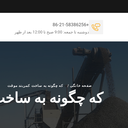
+86-21-58386256
دوشنبه تا جمعه: 9:00 صبح تا 12:00 بعد از ظهر
صفحه خانگی
/
که چگونه به ساخت کمربند موقت
که چگونه به ساخ