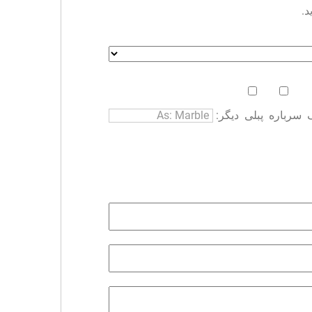
د.
سرباره
پبلی
دیگر: