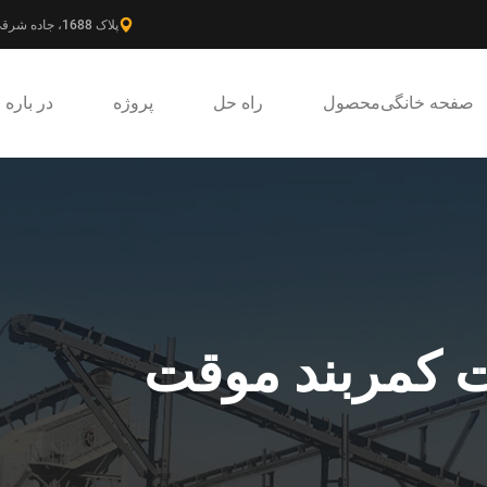
پلاک 1688، جاده شرقی گائوکه، ناحیه جدید پودونگ، شانگهای، چین.
صفحه خانگی
محصول
راه حل
پروژه
در باره
ت کمربند موقت