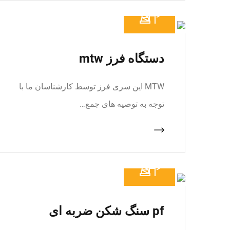
دستگاه فرز mtw
MTW این سری فرز توسط کارشناسان ما با
توجه به توصیه های جمع…
pf سنگ شکن ضربه ای