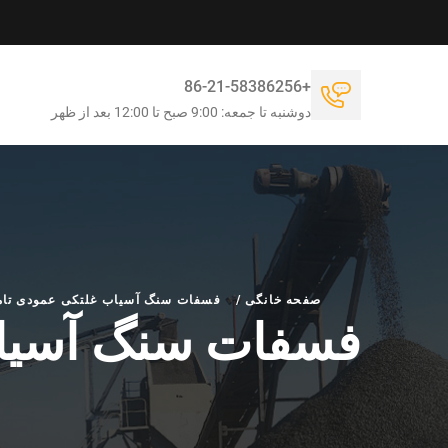
+86-21-58386256
دوشنبه تا جمعه: 9:00 صبح تا 12:00 بعد از ظهر
صفحه خانگی
/
فسفات سنگ آسیاب غلتکی عمودی تامی
فسفات سنگ آسیاب 