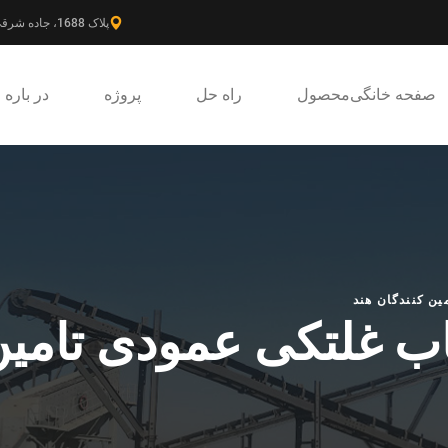
پلاک 1688، جاده شرقی گائوکه، ناحیه جدید پودونگ، شانگهای، چین.
صفحه خانگی
محصول
راه حل
پروژه
در باره
ن کنندگان هند
غلتکی عمودی تامین 