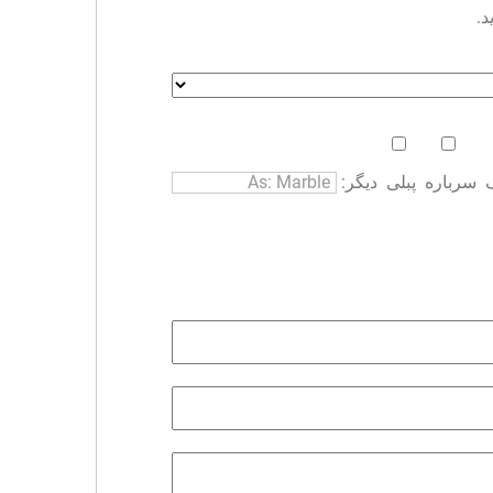
د.
سرباره
پبلی
دیگر: