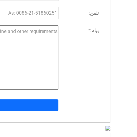
تلفن:
پیام:
*