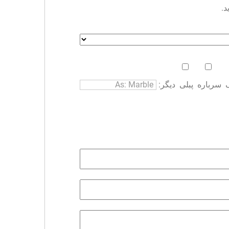
د.
سرباره
پبلی
دیگر: