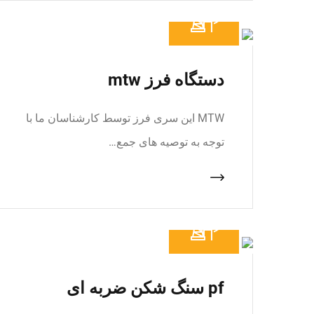
دستگاه فرز mtw
MTW این سری فرز توسط کارشناسان ما با
توجه به توصیه های جمع…
pf سنگ شکن ضربه ای