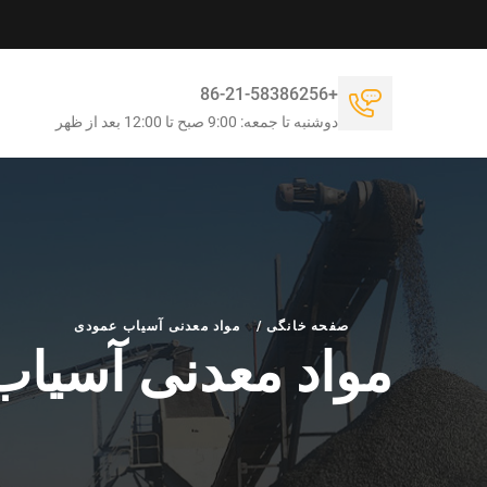
+86-21-58386256
دوشنبه تا جمعه: 9:00 صبح تا 12:00 بعد از ظهر
صفحه خانگی
/
مواد معدنی آسیاب عمودی
مواد معدنی آسیا