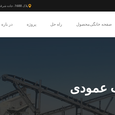
پلاک 1688، جاده شرقی گائوکه، ناحیه جدید پودونگ، شانگهای، چین.
صفحه خانگی
محصول
راه حل
پروژه
در باره
ب عمودی