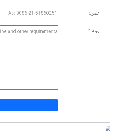
تلفن:
پیام:
*