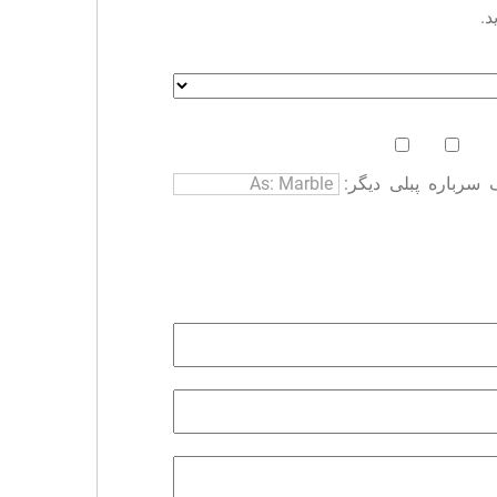
د.
سرباره
پبلی
دیگر: