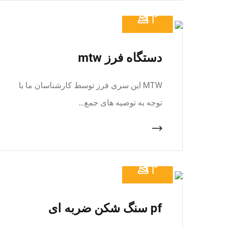
دستگاه فرز mtw
MTW این سری فرز توسط کارشناسان ما با
توجه به توصیه های جمع…
pf سنگ شکن ضربه ای