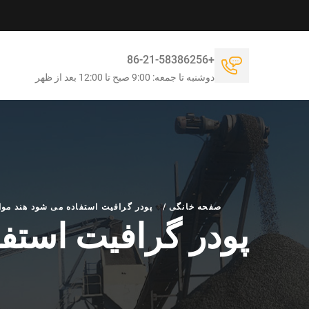
+86-21-58386256
دوشنبه تا جمعه: 9:00 صبح تا 12:00 بعد از ظهر
صفحه خانگی
/
پودر گرافیت استفاده می شود هند موا
پودر گرافیت استفا