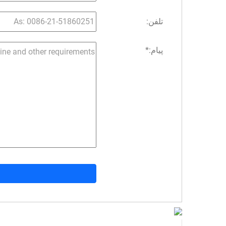
تلفن:
پیام:
*