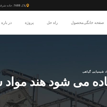
پلاک 1688، جاده شرقی گائوکه، ناحیه جدید پودونگ، شانگهای، چین.
صفحه خانگی
محصول
راه حل
پروژه
در باره
د شیمیایی گیاهی
ده می شود هند مواد 