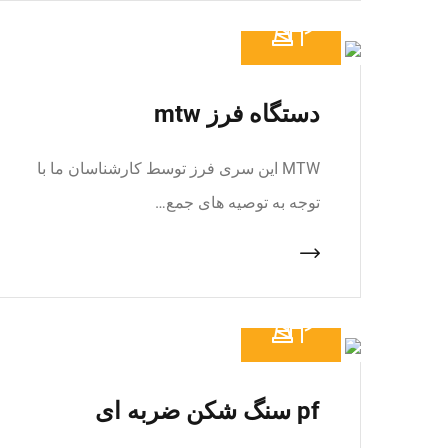
دستگاه فرز mtw
MTW این سری فرز توسط کارشناسان ما با
توجه به توصیه های جمع…
pf سنگ شکن ضربه ای