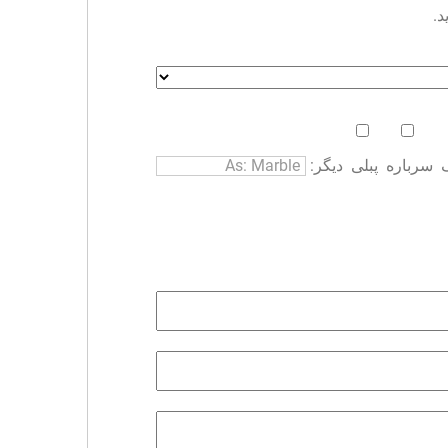
د.
سرباره
پبلی
دیگر: