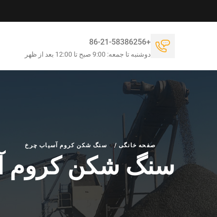
+86-21-58386256
دوشنبه تا جمعه: 9:00 صبح تا 12:00 بعد از ظهر
صفحه خانگی
/
سنگ شکن کروم آسیاب چرخ
سنگ شکن کروم آ