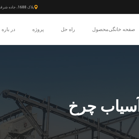
پلاک 1688، جاده شرقی گائوکه، ناحیه جدید پودونگ، شانگهای، چین.
صفحه خانگی
محصول
راه حل
پروژه
در باره
سیاب چرخ