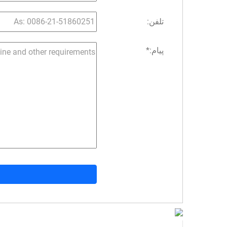
تلفن:
پیام:
*