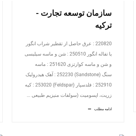
سازمان توسعه تجارت -
ترکیه
220820 : عرق حاصل از تقطير شراب انگور
يا تفاله انگور 250510 : شن و ماسه سیلیسی
و شن و ماسه کوارتزی 251620 : ماسه
سنگ (Sandstone) 252230 : آهک هيدروليک
252910 : فلدسپار (Feldspar) 253020 : کیه
زریت، اپسومیت (سولفات منیزیم طبیعی ...
ادامه مطلب