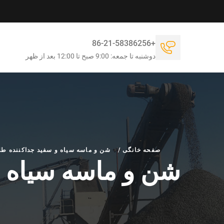
+86-21-58386256
دوشنبه تا جمعه: 9:00 صبح تا 12:00 بعد از ظهر
صفحه خانگی
/
شن و ماسه سیاه و سفید جداکننده طلا
شن و ماسه سیاه و