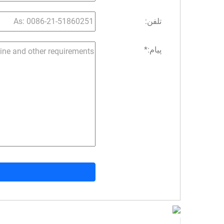
تلفن:
پیام:
*