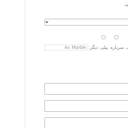
د.
سرباره
پبلی
دیگر: