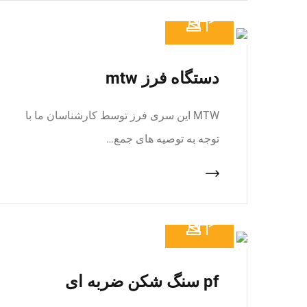
دستگاه فرز mtw
MTW این سری فرز توسط کارشناسان ما با
توجه به توصیه های جمع…
pf سنگ شکن ضربه ای