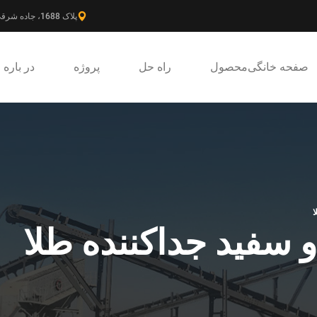
پلاک 1688، جاده شرقی گائوکه، ناحیه جدید پودونگ، شانگهای، چین.
صفحه خانگی
محصول
راه حل
پروژه
در باره
 سفید جداکننده طلا