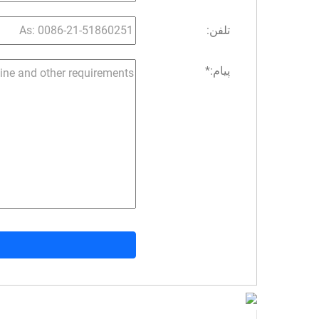
تلفن:
پیام:
*