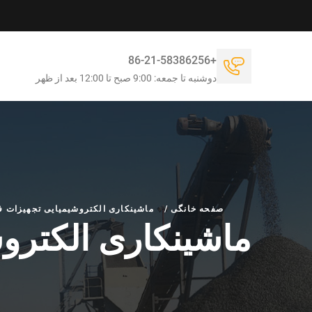
+86-21-58386256
دوشنبه تا جمعه: 9:00 صبح تا 12:00 بعد از ظهر
صفحه خانگی
/
ماشینکاری الکتروشیمیایی تجهیزات ف
ماشینکاری الکترو