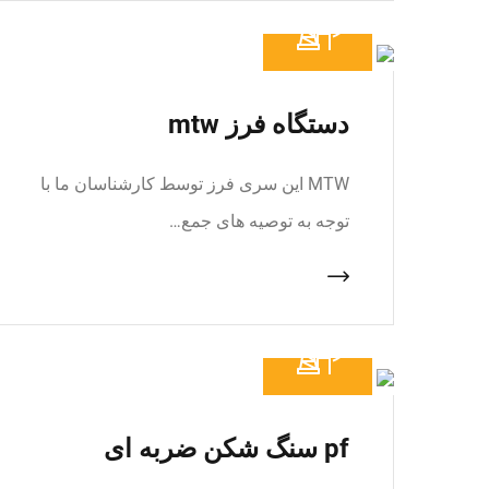
دستگاه فرز mtw
MTW این سری فرز توسط کارشناسان ما با
توجه به توصیه های جمع…
pf سنگ شکن ضربه ای