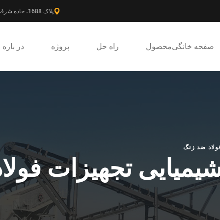
پلاک 1688، جاده شرقی گائوکه، ناحیه جدید پودونگ، شانگهای، چین.
صفحه خانگی
محصول
راه حل
پروژه
در باره
ولاد ضد زنگ
شیمیایی تجهیزات فولا