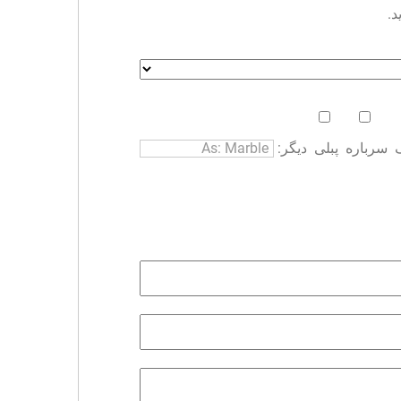
د.
سرباره
پبلی
دیگر: