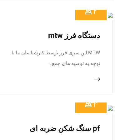
دستگاه فرز mtw
MTW این سری فرز توسط کارشناسان ما با
توجه به توصیه های جمع…
pf سنگ شکن ضربه ای