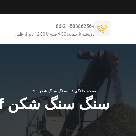
+86-21-58386256
دوشنبه تا جمعه: 9:00 صبح تا 12:00 بعد از ظهر
صفحه خانگی
/
سنگ سنگ شکن PF
سنگ سنگ شکن pf