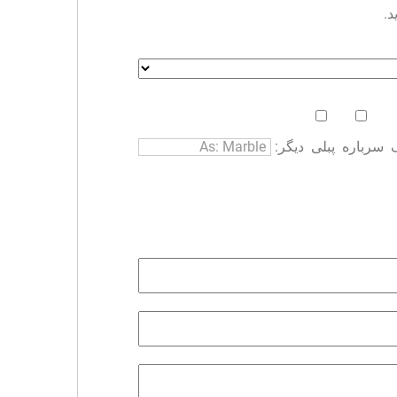
د.
سرباره
پبلی
دیگر: