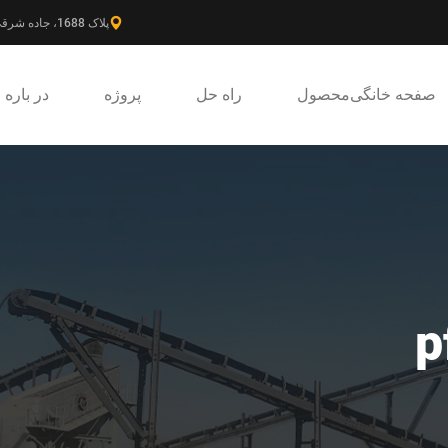
پلاک 1688، جاده شرقی گائوکه، ناحیه جدید پودونگ، شانگهای، چین.
صفحه خانگی
محصول
راه حل
پروژه
در باره