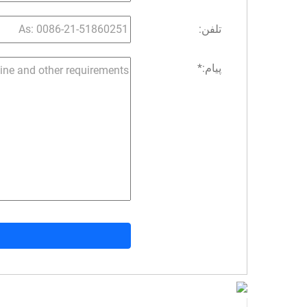
تلفن:
پیام:
*