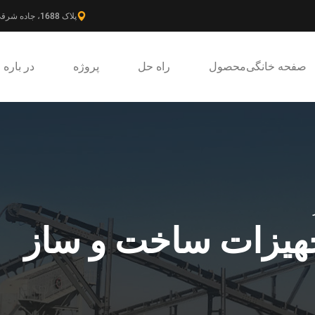
پلاک 1688، جاده شرقی گائوکه، ناحیه جدید پودونگ، شانگهای، چین.
صفحه خانگی
محصول
راه حل
پروژه
در باره
هیزات ساخت و ساز