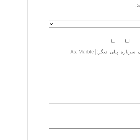
د.
سرباره
پبلی
دیگر: