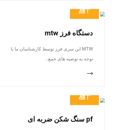
دستگاه فرز mtw
MTW این سری فرز توسط کارشناسان ما با
توجه به توصیه های جمع…
pf سنگ شکن ضربه ای