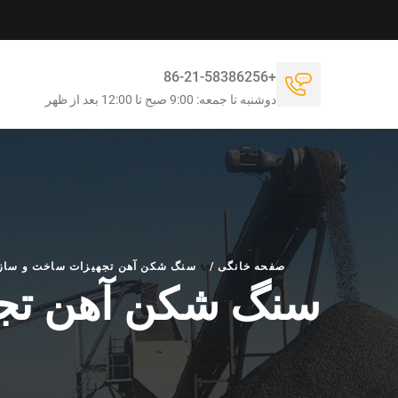
+86-21-58386256
دوشنبه تا جمعه: 9:00 صبح تا 12:00 بعد از ظهر
صفحه خانگی
/
سنگ شکن آهن تجهیزات ساخت و ساز
سنگ شکن آهن تج