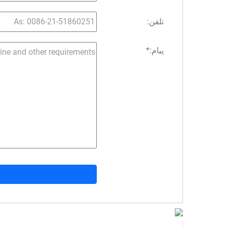
تلفن:
پیام:
*