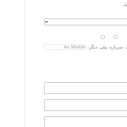
د.
سرباره
پبلی
دیگر: