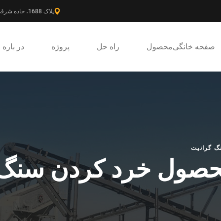
پلاک 1688، جاده شرقی گائوکه، ناحیه جدید پودونگ، شانگهای، چین.
صفحه خانگی
محصول
راه حل
پروژه
در باره
گ گرانیت
حصول خرد کردن سنگ 