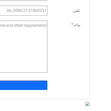
تلفن:
پیام:
*