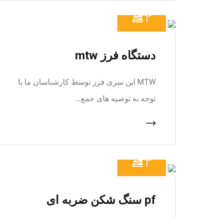
دستگاه فرز mtw
MTW این سری فرز توسط کارشناسان ما با
توجه به توصیه های جمع…
pf سنگ شکن ضربه ای