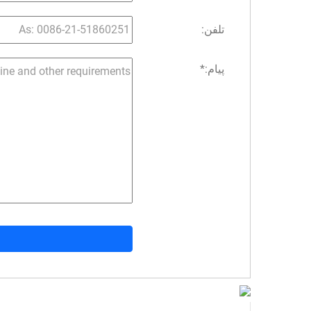
تلفن:
پیام:
*