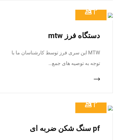
دستگاه فرز mtw
MTW این سری فرز توسط کارشناسان ما با
توجه به توصیه های جمع…
pf سنگ شکن ضربه ای