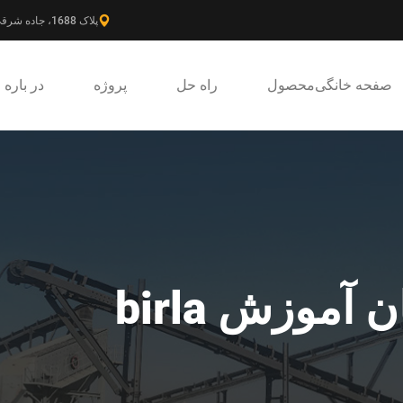
پلاک 1688، جاده شرقی گائوکه، ناحیه جدید پودونگ، شانگهای، چین.
صفحه خانگی
محصول
راه حل
پروژه
در باره