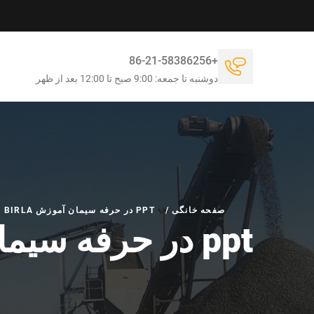
+86-21-58386256
دوشنبه تا جمعه: 9:00 صبح تا 12:00 بعد از ظهر
صفحه خانگی
/
PPT در حرفه سیمان آموزش BIRLA
ppt در حرفه سیمان آموزش birla