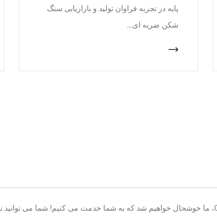
پایه در تجربه فراوان تولید و بازاریابی سنگ
شکن ضربه ای…
خوش آمدید به پایگاه تولید تجهیزات معدن CNcrusher، ما خوشحال خواهیم شد که به شما خدمت می کنیم! شم