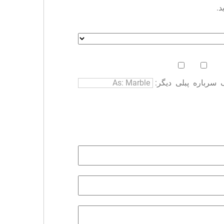
د.
سرباره
پبلی
دیگر: