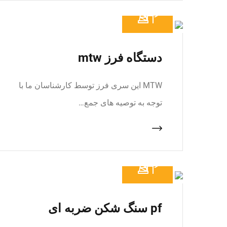
دستگاه فرز mtw
MTW این سری فرز توسط کارشناسان ما با
توجه به توصیه های جمع…
pf سنگ شکن ضربه ای