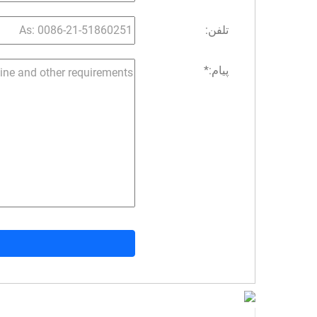
تلفن:
پیام:
*