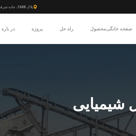
پلاک 1688، جاده شرقی گائوکه، ناحیه جدید پودونگ، شانگهای، چین.
صفحه خانگی
محصول
راه حل
پروژه
در باره
 شیمیایی