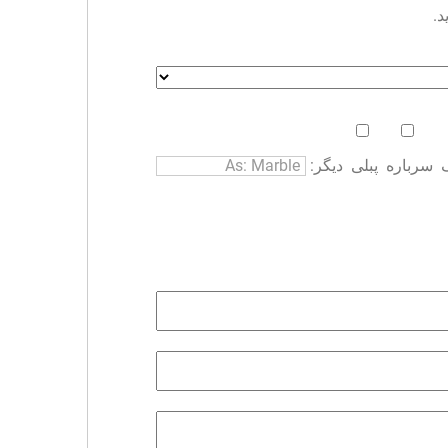
د.
سرباره
پبلی
دیگر: