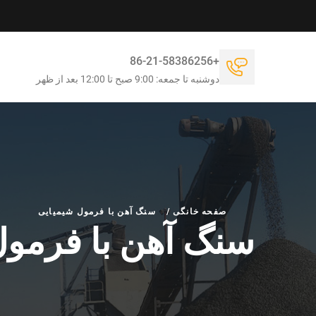
+86-21-58386256
دوشنبه تا جمعه: 9:00 صبح تا 12:00 بعد از ظهر
صفحه خانگی
/
سنگ آهن با فرمول شیمیایی
سنگ آهن با فرمول