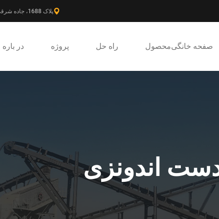
پلاک 1688، جاده شرقی گائوکه، ناحیه جدید پودونگ، شانگهای، چین.
صفحه خانگی
محصول
راه حل
پروژه
در باره
ست اندونزی