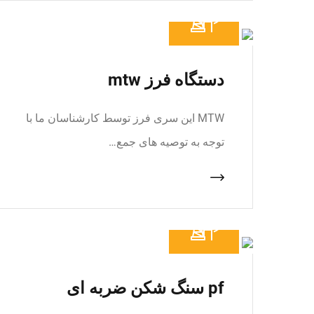
دستگاه فرز mtw
MTW این سری فرز توسط کارشناسان ما با
توجه به توصیه های جمع…
pf سنگ شکن ضربه ای