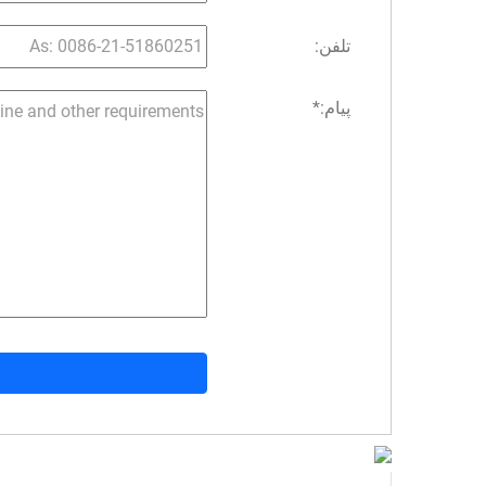
تلفن:
پیام:
*