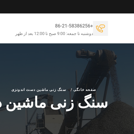
+86-21-58386256
دوشنبه تا جمعه: 9:00 صبح تا 12:00 بعد از ظهر
صفحه خانگی
/
سنگ زنی ماشین دست اندونزی
سنگ زنی ماشین د