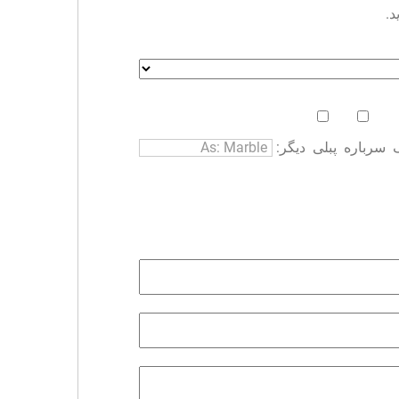
د.
سرباره
پبلی
دیگر: