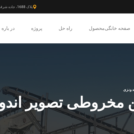
پلاک 1688، جاده شرقی گائوکه، ناحیه جدید پودونگ، شانگهای، چین.
صفحه خانگی
محصول
راه حل
پروژه
در باره
ونزی
مخروطی تصویر اندو