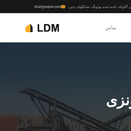
chat@pejaw.com
تماس
نزی