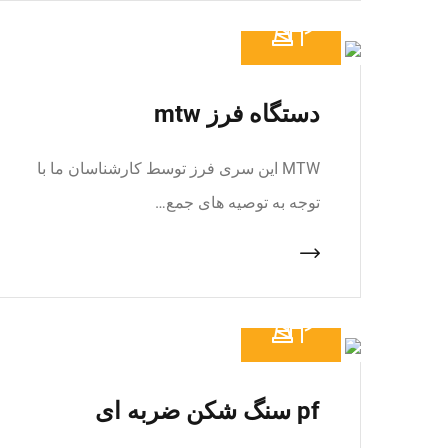
دستگاه فرز mtw
MTW این سری فرز توسط کارشناسان ما با
توجه به توصیه های جمع…
pf سنگ شکن ضربه ای