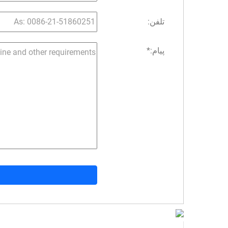
تلفن:
پیام:
*