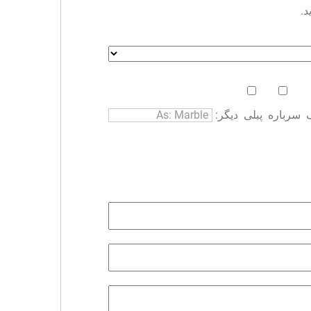
د.
سرباره
پبلی
دیگر: