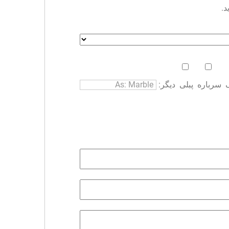
د.
سرباره
پبلی
دیگر: