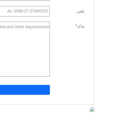
تلفن:
پیام:
*