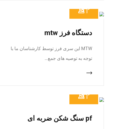
دستگاه فرز mtw
MTW این سری فرز توسط کارشناسان ما با
توجه به توصیه های جمع…
pf سنگ شکن ضربه ای