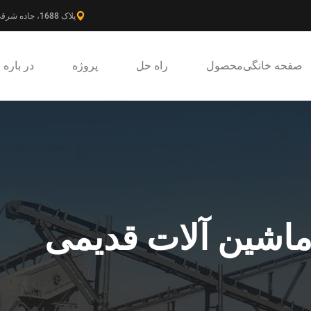
پلاک 1688، جاده شرقی گائوکه، ناحیه جدید پودونگ، شانگهای، چین.
صفحه خانگی
محصول
راه حل
پروژه
در باره
اشین آلات قدیمی