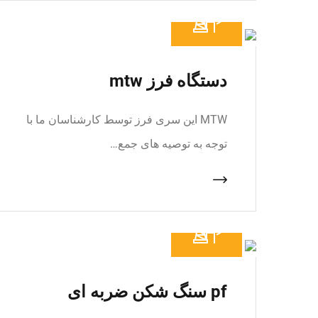
دستگاه فرز mtw
MTW این سری فرز توسط کارشناسان ما با
توجه به توصیه های جمع…
pf سنگ شکن ضربه ای