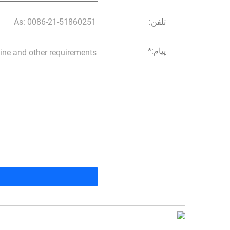
تلفن:
پیام:
*