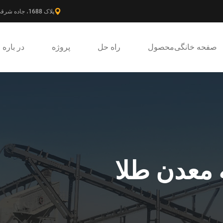
پلاک 1688، جاده شرقی گائوکه، ناحیه جدید پودونگ، شانگهای، چین.
صفحه خانگی
محصول
راه حل
پروژه
در باره
 معدن طلا