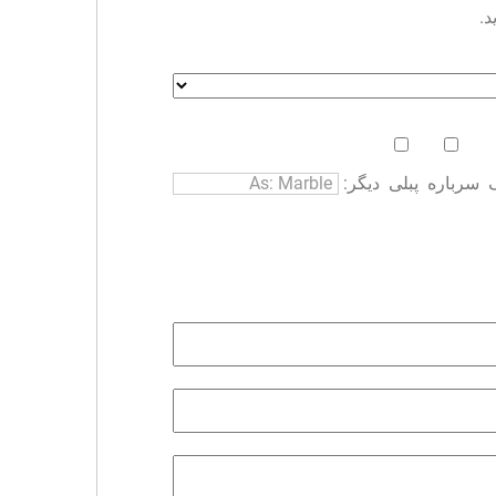
د.
سرباره
پبلی
دیگر: