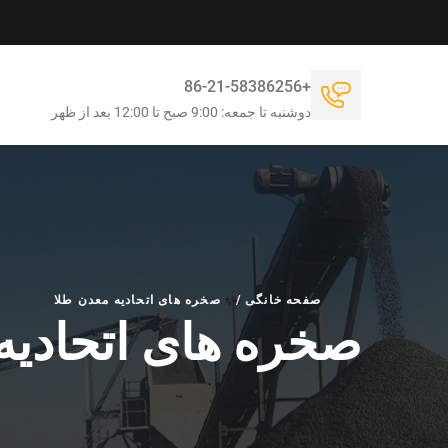
+86-21-58386256
دوشنبه تا جمعه: 9:00 صبح تا 12:00 بعد از ظهر
صفحه خانگی
/
صخره های اتحادیه معدن طلا
صخره های اتحادیه