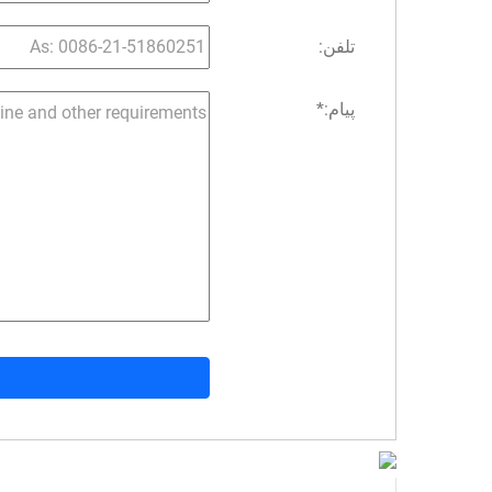
تلفن:
پیام:
*