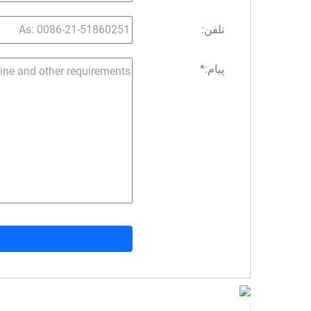
تلفن:
پیام:
*