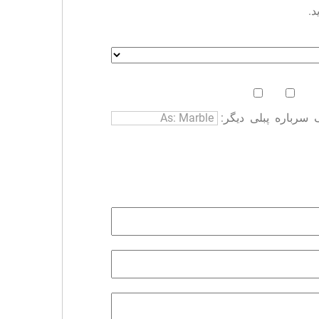
د.
سرباره
پبلی
دیگر: