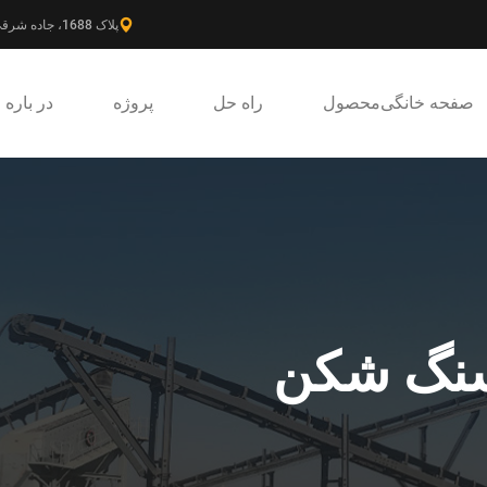
پلاک 1688، جاده شرقی گائوکه، ناحیه جدید پودونگ، شانگهای، چین.
صفحه خانگی
محصول
راه حل
پروژه
در باره
سنگ شکن