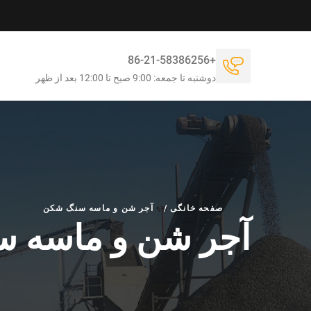
+86-21-58386256
دوشنبه تا جمعه: 9:00 صبح تا 12:00 بعد از ظهر
صفحه خانگی
/
آجر شن و ماسه سنگ شکن
آجر شن و ماسه 