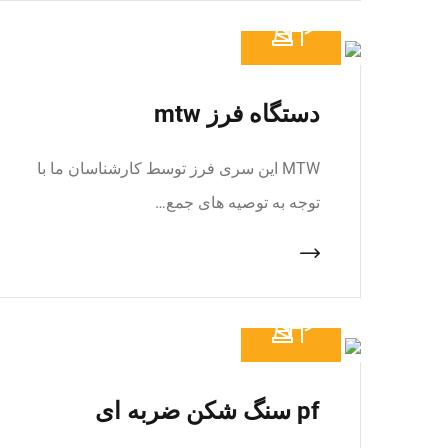
دستگاه فرز mtw
MTW این سری فرز توسط کارشناسان ما با
توجه به توصیه های جمع…
pf سنگ شکن ضربه ای