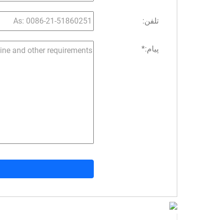
تلفن:
پیام:
*