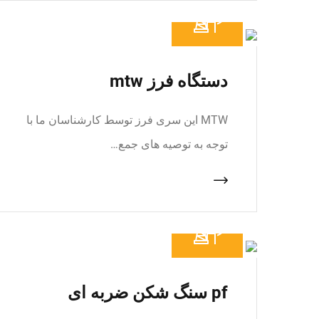
دستگاه فرز mtw
MTW این سری فرز توسط کارشناسان ما با
توجه به توصیه های جمع…
pf سنگ شکن ضربه ای