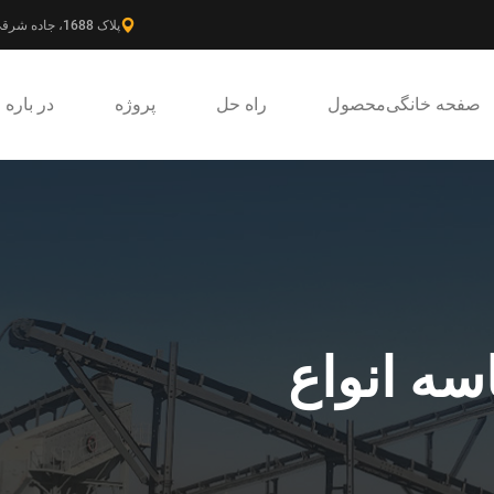
پلاک 1688، جاده شرقی گائوکه، ناحیه جدید پودونگ، شانگهای، چین.
صفحه خانگی
محصول
راه حل
پروژه
در باره
سه انواع