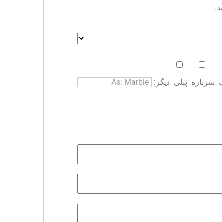
د.
سرباره
پبلی
دیگر: