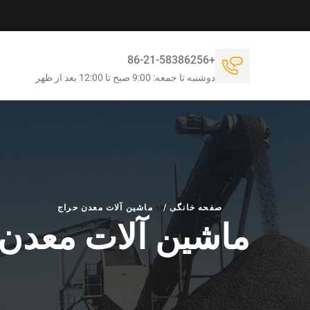
+86-21-58386256
دوشنبه تا جمعه: 9:00 صبح تا 12:00 بعد از ظهر
صفحه خانگی
/
ماشین آلات معدن حراج
ماشین آلات معدن