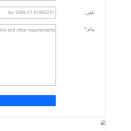
تلفن:
پیام:
*