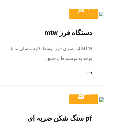
دستگاه فرز mtw
MTW این سری فرز توسط کارشناسان ما با
توجه به توصیه های جمع…
pf سنگ شکن ضربه ای