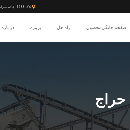
پلاک 1688، جاده شرقی گائوکه، ناحیه جدید پودونگ، شانگهای، چین.
صفحه خانگی
محصول
راه حل
پروژه
در باره
 حراج