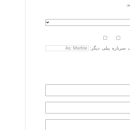
د.
سرباره
پبلی
دیگر: