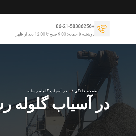
+86-21-58386256
دوشنبه تا جمعه: 9:00 صبح تا 12:00 بعد از ظهر
صفحه خانگی
/
در آسیاب گلوله رسانه
در آسیاب گلوله رس