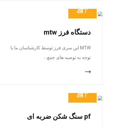
دستگاه فرز mtw
MTW این سری فرز توسط کارشناسان ما با
توجه به توصیه های جمع…
pf سنگ شکن ضربه ای