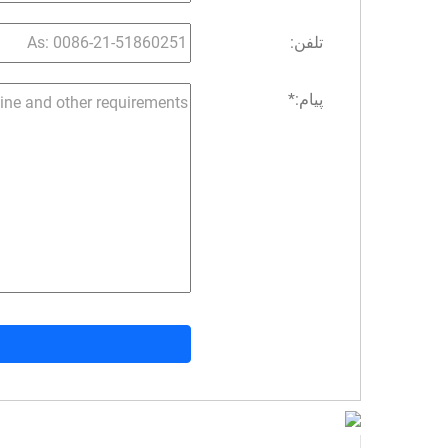
تلفن:
پیام:
*