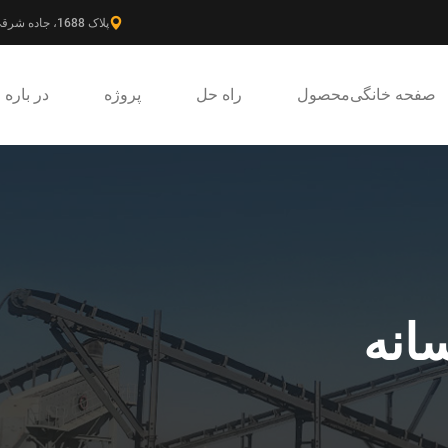
پلاک 1688، جاده شرقی گائوکه، ناحیه جدید پودونگ، شانگهای، چین.
صفحه خانگی
محصول
راه حل
پروژه
در باره
انه