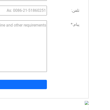
تلفن:
پیام:
*