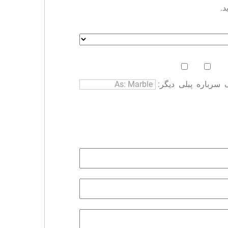
د.
سرباره
پبلی
دیگر: