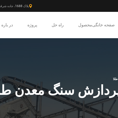
پلاک 1688، جاده شرقی گائوکه، ناحیه جدید پودونگ، شانگهای، چین.
صفحه خانگی
محصول
راه حل
پروژه
در باره
لا
پردازش سنگ معدن طل