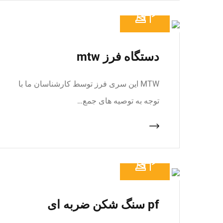
دستگاه فرز mtw
MTW این سری فرز توسط کارشناسان ما با
توجه به توصیه های جمع…
pf سنگ شکن ضربه ای