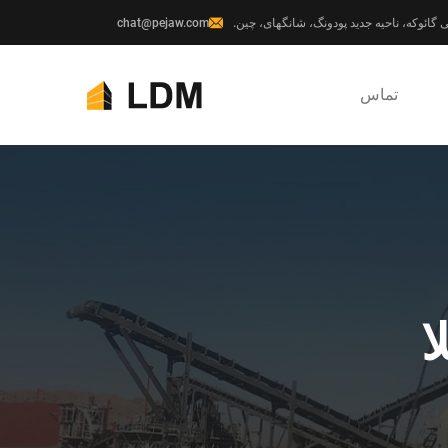
chat@pejaw.com
تماس
ا