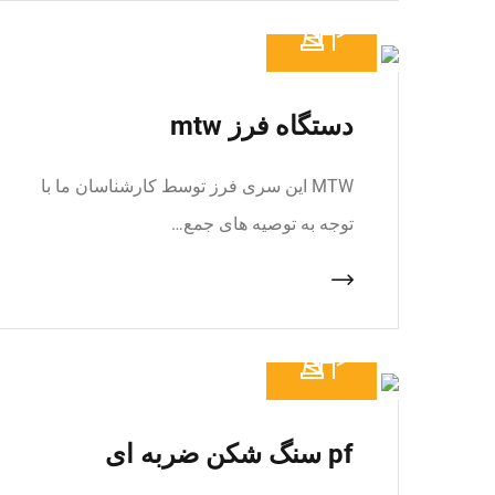
دستگاه فرز mtw
MTW این سری فرز توسط کارشناسان ما با
توجه به توصیه های جمع…
pf سنگ شکن ضربه ای