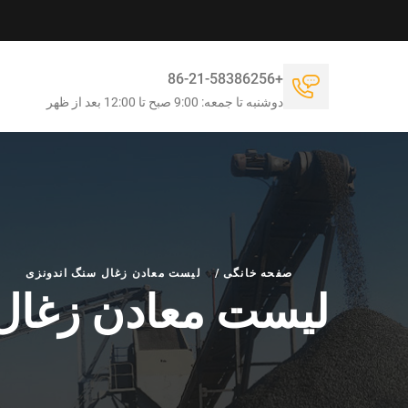
+86-21-58386256
دوشنبه تا جمعه: 9:00 صبح تا 12:00 بعد از ظهر
صفحه خانگی
/
لیست معادن زغال سنگ اندونزی
لیست معادن زغال