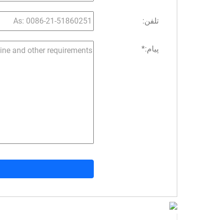
تلفن:
پیام:
*