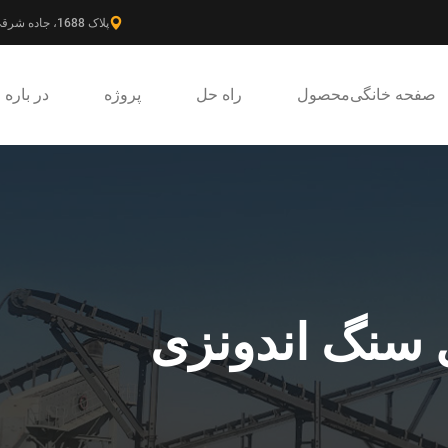
پلاک 1688، جاده شرقی گائوکه، ناحیه جدید پودونگ، شانگهای، چین.
صفحه خانگی
محصول
راه حل
پروژه
در باره
 سنگ اندونزی