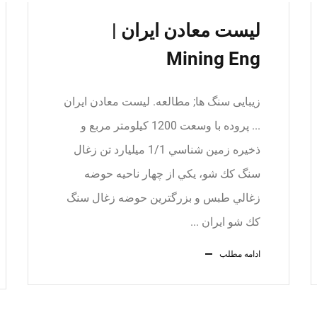
لیست معادن ایران |
Mining Eng
زیبایی سنگ ها; مطالعه. لیست معادن ایران
... پروده با وسعت 1200 كيلومتر مربع و
ذخيره زمين شناسي 1/1 ميليارد تن زغال
سنگ كك شو، يكي از چهار ناحيه حوضه
زغالي طبس و بزرگترين حوضه زغال سنگ
كك شو ايران ...
ادامه مطلب