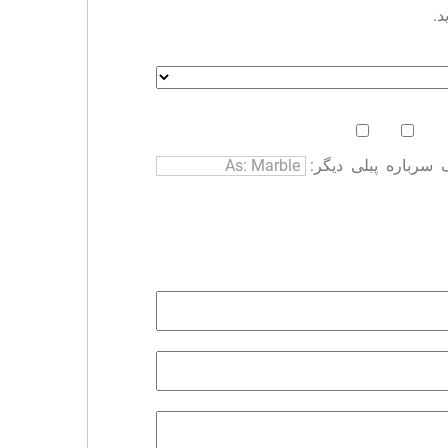
د.
سرباره
پبلی
دیگر: