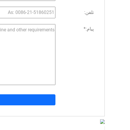
تلفن:
پیام:
*