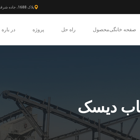
پلاک 1688، جاده شرقی گائوکه، ناحیه جدید پودونگ، شانگهای، چین.
صفحه خانگی
محصول
راه حل
پروژه
در باره