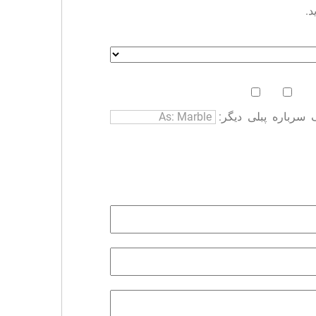
د.
سرباره
پبلی
دیگر: