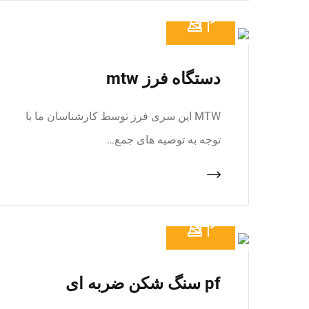
دستگاه فرز mtw
MTW این سری فرز توسط کارشناسان ما با
توجه به توصیه های جمع…
pf سنگ شکن ضربه ای