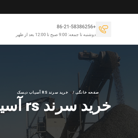
+86-21-58386256
دوشنبه تا جمعه: 9:00 صبح تا 12:00 بعد از ظهر
صفحه خانگی
/
خرید سرند RS آسیاب دیسک
خرید سرند rs آسیاب دیسک