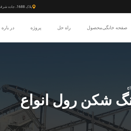
پلاک 1688، جاده شرقی گائوکه، ناحیه جدید پودونگ، شانگهای، چین.
صفحه خانگی
محصول
راه حل
پروژه
در باره