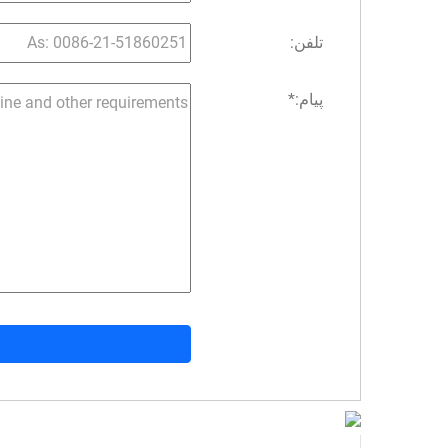
تلفن:
پیام:
*