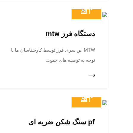
دستگاه فرز mtw
MTW این سری فرز توسط کارشناسان ما با
توجه به توصیه های جمع…
pf سنگ شکن ضربه ای