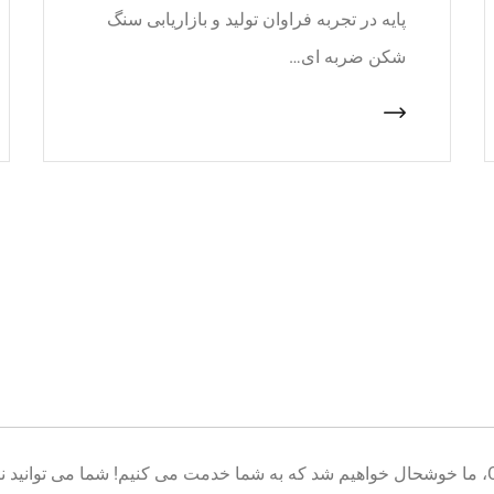
پایه در تجربه فراوان تولید و بازاریابی سنگ
شکن ضربه ای…
خوش آمدید به پایگاه تولید تجهیزات معدن CNcrusher، ما خوشحال خواهیم شد که به شما خدمت می کنیم! شم