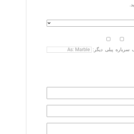
د.
سرباره
پبلی
دیگر: