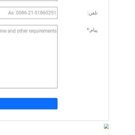
تلفن:
پیام:
*