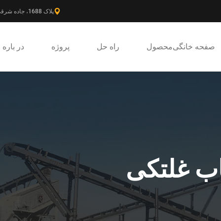
پلاک 1688، جاده شرقی گائوکه، ناحیه جدید پودونگ، شانگهای، چین.
صفحه خانگی
محصول
راه حل
پروژه
در باره
اب غلتکی