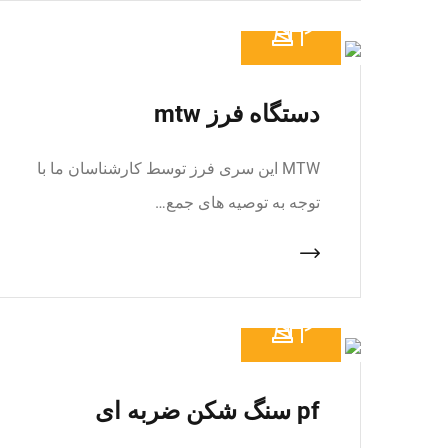
دستگاه فرز mtw
MTW این سری فرز توسط کارشناسان ما با
توجه به توصیه های جمع…
pf سنگ شکن ضربه ای