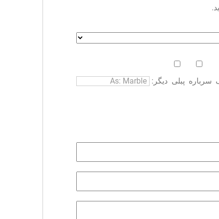
د.
سرباره
پبلی
دیگر: