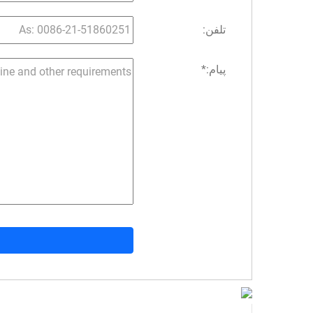
تلفن:
پیام:
*