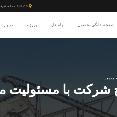
پلاک 1688، جاده شرقی گائوکه، ناحیه جدید پودونگ، شانگهای، چین.
صفحه خانگی
محصول
راه حل
پروژه
در باره
 محدود
خ شرکت با مسئولیت م