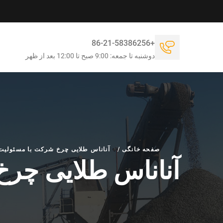
+86-21-58386256
دوشنبه تا جمعه: 9:00 صبح تا 12:00 بعد از ظهر
صفحه خانگی
/
آناناس طلایی چرخ شرکت با مسئولیت
آناناس طلایی چر