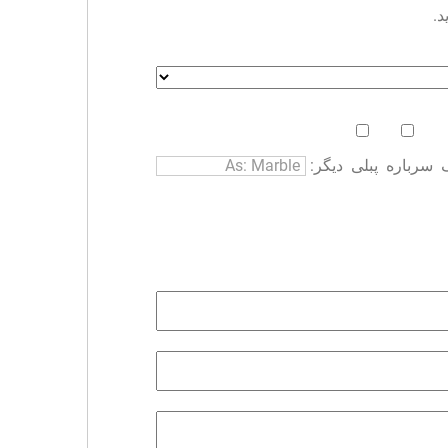
د.
سرباره
پبلی
دیگر: