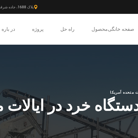
پلاک 1688، جاده شرقی گائوکه، ناحیه جدید پودونگ، شانگهای، چین.
صفحه خانگی
محصول
راه حل
پروژه
در باره
 متحده آمریکا
تگاه خرد در ایالات م