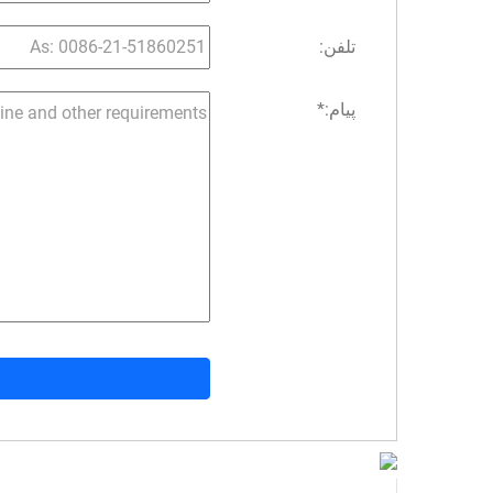
تلفن:
پیام:
*