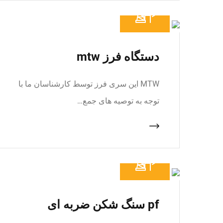
دستگاه فرز mtw
MTW این سری فرز توسط کارشناسان ما با
توجه به توصیه های جمع…
pf سنگ شکن ضربه ای