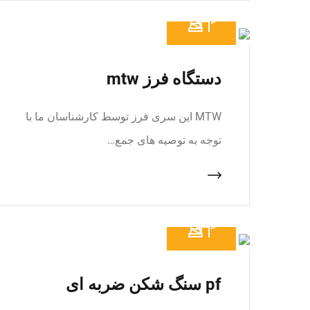
دستگاه فرز mtw
MTW این سری فرز توسط کارشناسان ما با
توجه به توصیه های جمع…
pf سنگ شکن ضربه ای