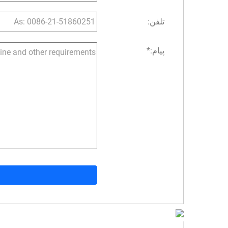
تلفن:
پیام:
*