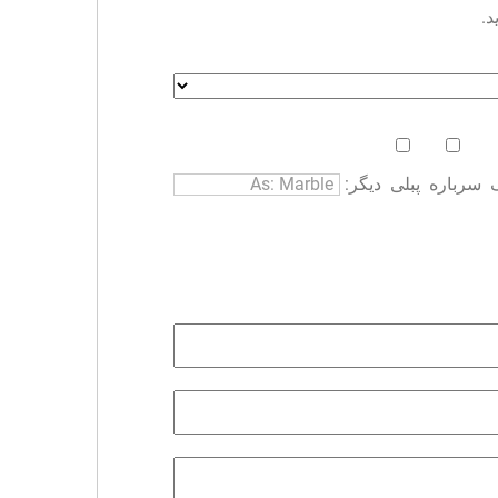
د.
سرباره
پبلی
دیگر: