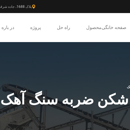
پلاک 1688، جاده شرقی گائوکه، ناحیه جدید پودونگ، شانگهای، چین.
صفحه خانگی
محصول
راه حل
پروژه
در باره
ک
 شکن ضربه سنگ آهک