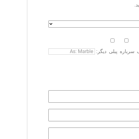
د.
سرباره
پبلی
دیگر: