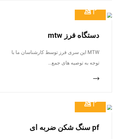
دستگاه فرز mtw
MTW این سری فرز توسط کارشناسان ما با
توجه به توصیه های جمع…
pf سنگ شکن ضربه ای