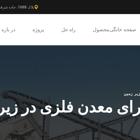
پلاک 1688، جاده شرقی گائوکه، ناحیه جدید پودونگ، شانگهای، چین.
صفحه خانگی
محصول
راه حل
پروژه
در باره
یر زمین
ای معدن فلزی در زیر