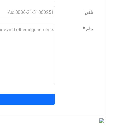
تلفن:
پیام:
*