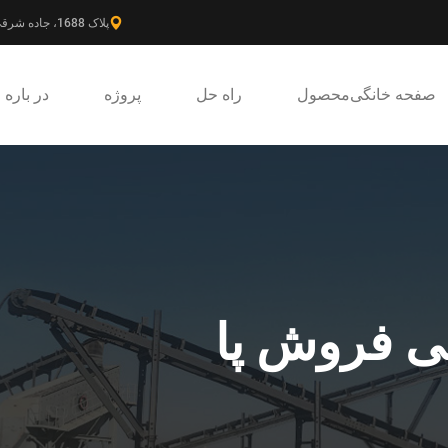
پلاک 1688، جاده شرقی گائوکه، ناحیه جدید پودونگ، شانگهای، چین.
صفحه خانگی
محصول
راه حل
پروژه
در باره
ی فروش پا