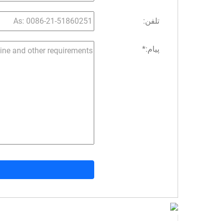
تلفن:
پیام:
*