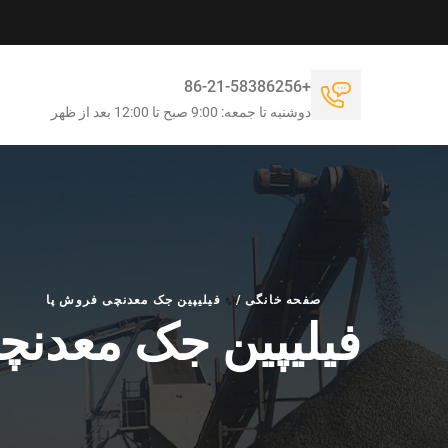
+86-21-58386256
دوشنبه تا جمعه: 9:00 صبح تا 12:00 بعد از ظهر
صفحه خانگی
/
فیلیپین جک معدنچی فروش پا
فیلیپین جک معدنچ