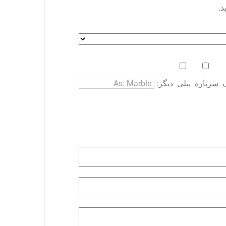
د.
سرباره
پبلی
دیگر: