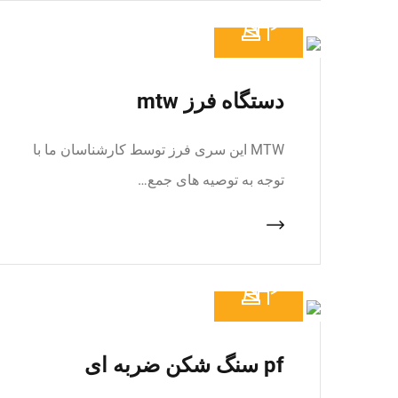
دستگاه فرز mtw
MTW این سری فرز توسط کارشناسان ما با
توجه به توصیه های جمع…
pf سنگ شکن ضربه ای